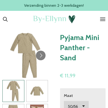
Verzending binnen 2-3 werkdagen!
Ga
direct
naar
de
hoofdinhoud
Pyjama Mini
Panther -
Sand
€ 11,99
Maat