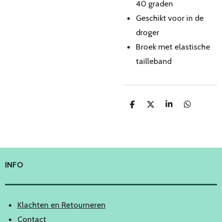
40 graden
Geschikt voor in de
droger
Broek met elastische
tailleband
D
D
S
D
e
e
h
e
l
e
a
l
e
l
r
e
n
e
n
INFO
Klachten en Retourneren
Contact