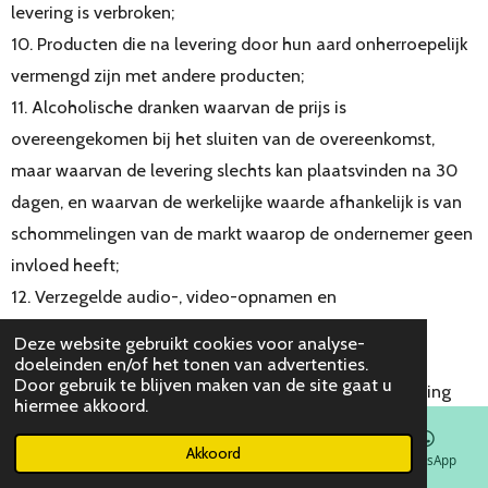
levering is verbroken;
10. Producten die na levering door hun aard onherroepelijk
vermengd zijn met andere producten;
11. Alcoholische dranken waarvan de prijs is
overeengekomen bij het sluiten van de overeenkomst,
maar waarvan de levering slechts kan plaatsvinden na 30
dagen, en waarvan de werkelijke waarde afhankelijk is van
schommelingen van de markt waarop de ondernemer geen
invloed heeft;
12. Verzegelde audio-, video-opnamen en
computerprogrammatuur, waarvan de verzegeling na
Deze website gebruikt cookies voor analyse-
levering is verbroken;
doeleinden en/of het tonen van advertenties.
Door gebruik te blijven maken van de site gaat u
13. Kranten, tijdschriften of magazines, met uitzondering
hiermee akkoord.
van abonnementen hierop;
Akkoord
14. De levering van digitale inhoud anders dan op een
E-mailadres
Telefoonnummer
Instagram
WhatsApp
materiële drager, maar alleen als: