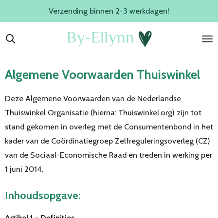
Verzending binnen 2-3 werkdagen!
Ga
direct
naar
de
hoofdinhoud
Algemene Voorwaarden Thuiswinkel
Deze Algemene Voorwaarden van de Nederlandse
Thuiswinkel Organisatie (hierna: Thuiswinkel.org) zijn tot
stand gekomen in overleg met de Consumentenbond in het
kader van de Coördinatiegroep Zelfreguleringsoverleg (CZ)
van de Sociaal-Economische Raad en treden in werking per
1 juni 2014.
Inhoudsopgave:
Artikel 1 - Definities