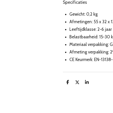
Specificaties
Gewicht: 0,2 kg
Afmetingen: 55 x 32 x 
Leeftijdklasse: 2-6 jaar
Belastbaarheid: 15-30 
Materiaal verpakking: 
Afmeting verpakking:
29
CE Keurmerk: EN-13138-
D
D
S
e
e
h
l
e
a
e
l
r
n
e