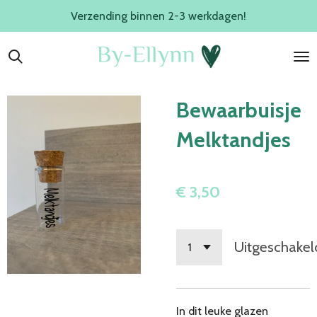
Verzending binnen 2-3 werkdagen!
Ga
direct
naar
de
hoofdinhoud
Bewaarbuisje
Melktandjes
€ 3,50
Uitgeschakel
In dit leuke glazen