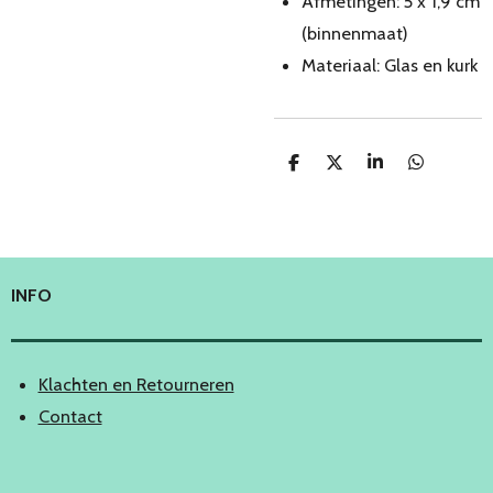
Afmetingen: 5 x 1,9 cm
(binnenmaat)
Materiaal: Glas en kurk
D
D
S
D
e
e
h
e
l
e
a
l
e
l
r
e
n
e
n
INFO
Klachten en Retourneren
Contact