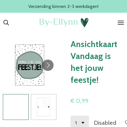
Verzending binnen 2-3 werkdagen!
Ga
direct
naar
de
hoofdinhoud
Ansichtkaart
Vandaag is
het jouw
feestje!
€ 0,99
Disabled