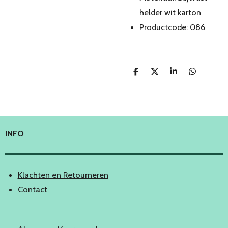
helder wit karton
Productcode: 086
D
D
S
D
e
e
h
e
l
e
a
l
e
l
r
e
n
e
n
INFO
Klachten en Retourneren
Contact