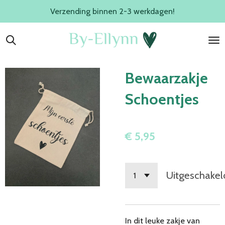
Verzending binnen 2-3 werkdagen!
Ga
direct
naar
de
hoofdinhoud
Bewaarzakje
Schoentjes
€ 5,95
Uitgeschakel
In dit leuke zakje van