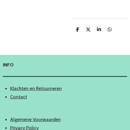
D
D
S
D
e
e
h
e
l
e
a
l
e
l
r
e
n
e
n
INFO
Klachten en Retourneren
Contact
Algemene Voorwaarden
Privacy Policy