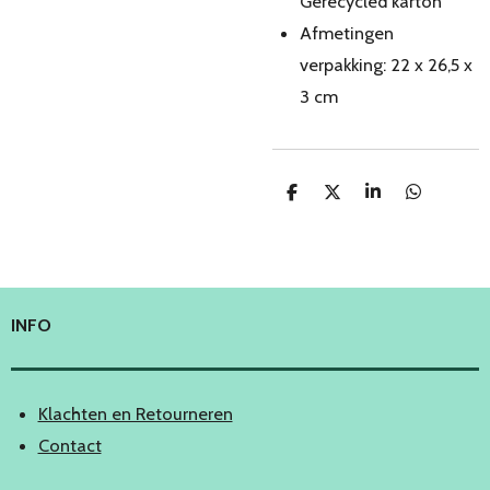
Gerecycled karton
Afmetingen
verpakking:
22 x 26,5 x
3 cm
D
D
S
D
e
e
h
e
l
e
a
l
e
l
r
e
n
e
n
INFO
Klachten en Retourneren
Contact