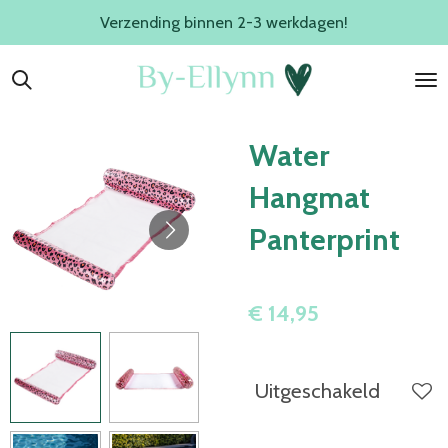
Verzending binnen 2-3 werkdagen!
Ga
direct
naar
de
hoofdinhoud
Water
Hangmat
Panterprint
€ 14,95
Uitgeschakeld