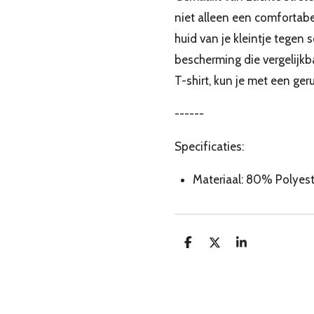
niet alleen een comfortab
huid van je kleintje tegen
bescherming die vergelijkb
T-shirt, kun je met een ge
------
Specificaties:
Materiaal: 80% Polyest
D
D
S
e
e
h
l
e
a
e
l
r
n
e