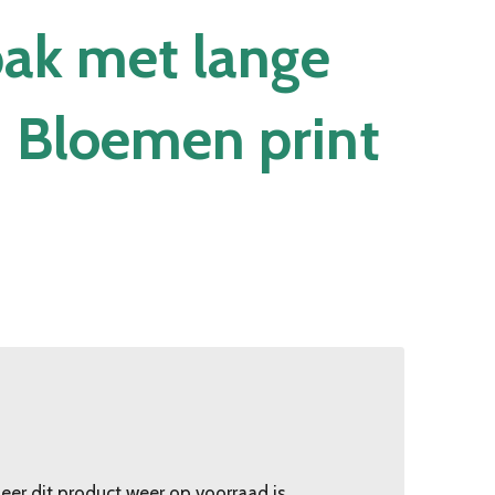
ak met lange
Bloemen print
er dit product weer op voorraad is.