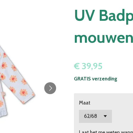
UV Badp
mouwen 
€ 39,95
GRATIS verzending
Maat
Laat het me weten wanne