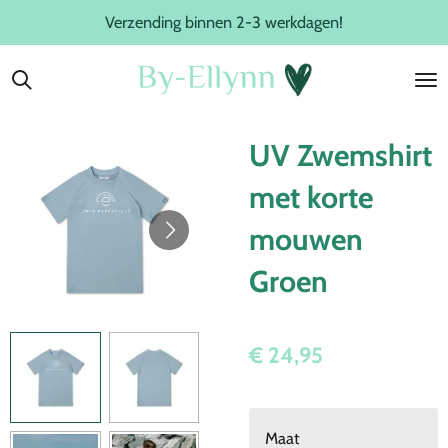
Verzending binnen 2-3 werkdagen!
Ga
direct
naar
de
hoofdinhoud
UV Zwemshirt
met korte
mouwen
Groen
€ 24,95
Maat