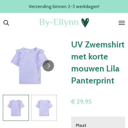
Verzending binnen 2-3 werkdagen!
Ga
direct
naar
de
hoofdinhoud
UV Zwemshirt
met korte
mouwen Lila
Panterprint
€ 29,95
Maat