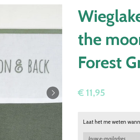
Wieglake
the moon
Forest G
€ 11,95
Laat het me weten wanne