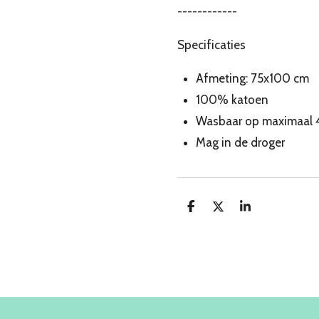
------------
Specificaties
Afmeting: 75x100 cm
100% katoen
Wasbaar op maximaal 
Mag in de droger
D
D
S
e
e
h
l
e
a
e
l
r
n
e