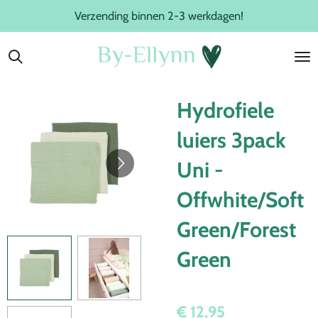
Verzending binnen 2-3 werkdagen!
Ga
direct
naar
de
hoofdinhoud
Hydrofiele
luiers 3pack
Uni -
Offwhite/Soft
Green/Forest
Green
€ 12,95