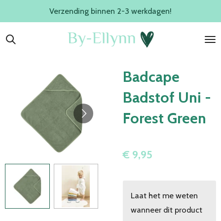
Verzending binnen 2-3 werkdagen!
Ga
direct
naar
de
hoofdinhoud
Badcape
Badstof Uni -
Forest Green
€ 9,95
Laat het me weten
wanneer dit product