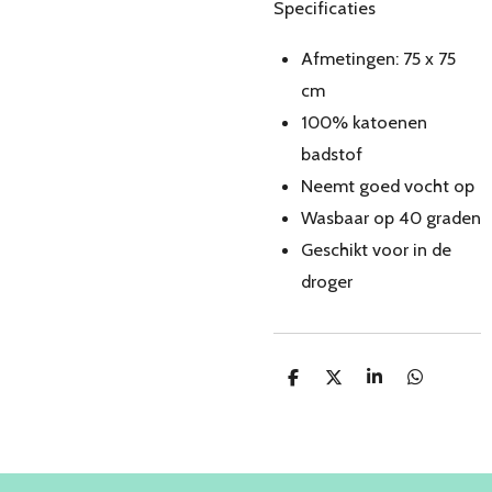
Specificaties
Afmetingen: 75 x 75
cm
100% katoenen
badstof
Neemt goed vocht op
Wasbaar op 40 graden
Geschikt voor in de
droger
D
D
S
D
e
e
h
e
l
e
a
l
e
l
r
e
n
e
n