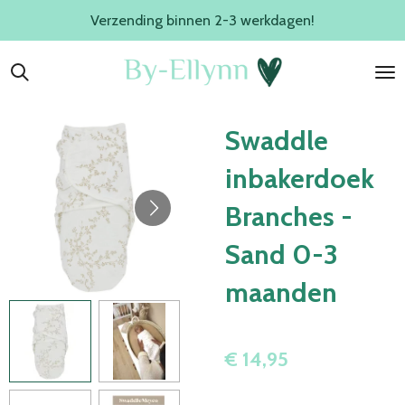
Verzending binnen 2-3 werkdagen!
Ga
direct
naar
de
hoofdinhoud
Swaddle
inbakerdoek
Branches -
Sand 0-3
maanden
€ 14,95