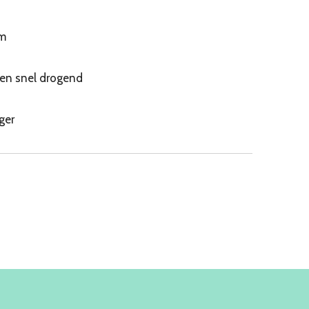
cm
n snel drogend
ger