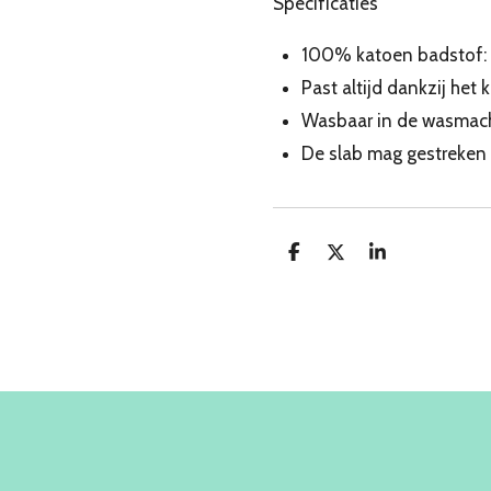
Specificaties
100% katoen badstof:
Past altijd dankzij het 
Wasbaar in de wasmac
De slab mag gestreken
D
D
S
e
e
h
l
e
a
e
l
r
n
e