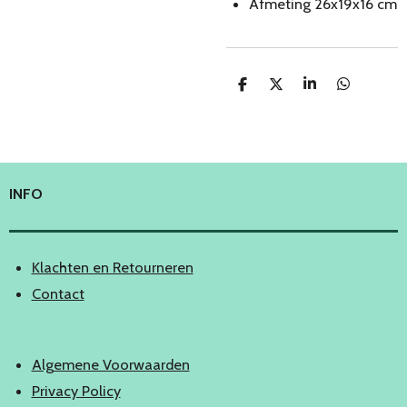
Afmeting 26x19x16 cm
D
D
S
D
e
e
h
e
l
e
a
l
e
l
r
e
n
e
n
INFO
Klachten en Retourneren
Contact
Algemene Voorwaarden
Privacy Policy