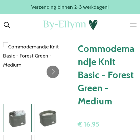
Verzending binnen 2-3 werkdagen!
Ga
direct
naar
de
hoofdinhoud
Commodema
ndje Knit
Basic - Forest
Green -
Medium
€ 16,95