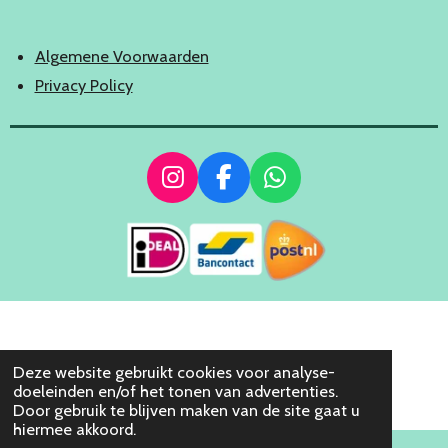
Algemene Voorwaarden
Privacy Policy
I
F
W
n
a
h
s
c
a
t
e
t
a
b
s
g
o
A
r
o
p
a
k
p
Deze website gebruikt cookies voor analyse-
m
doeleinden en/of het tonen van advertenties.
Door gebruik te blijven maken van de site gaat u
hiermee akkoord.