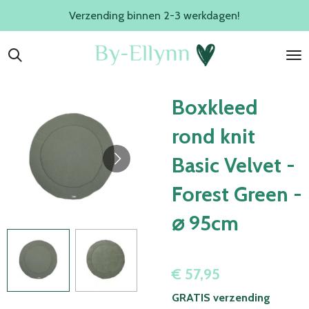
Verzending binnen 2-3 werkdagen!
Ga
direct
naar
de
hoofdinhoud
Boxkleed
rond knit
Basic Velvet -
Forest Green -
⌀ 95cm
€ 57,95
GRATIS verzending