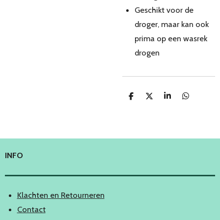
Geschikt voor de
droger, maar kan ook
prima op een wasrek
drogen
D
D
S
D
e
e
h
e
l
e
a
l
e
l
r
e
n
e
n
INFO
Klachten en Retourneren
Contact