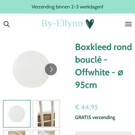
Verzending binnen 2-3 werkdagen!
Ga
direct
naar
de
hoofdinhoud
Boxkleed rond
bouclé -
Offwhite - ⌀
95cm
€ 44,95
GRATIS verzending