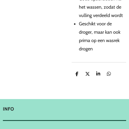
het wassen, zodat de
vulling verdeeld wordt
Geschikt voor de
droger, maar kan ook
prima op een wasrek
drogen
D
D
S
D
e
e
h
e
l
e
a
l
e
l
r
e
n
e
n
INFO